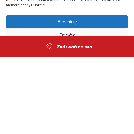
e-mail: info@netinet.pl
niektóre cechy i funkcje.
Godziny pracy
pon. - pt. 9:00 – 17:00
Akceptuję
Odmów
Zadzwoń do nas
Współpraca B2B
Polityka plików cookies
Oświadczenie o prywatności
Zostań naszym partnerem handlowym
> Zaloguj się / Zarejestruj
Kontakt
Polityka plików cookies
Polityka prywatności