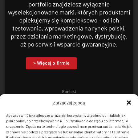
portfolio znajdziesz wyłącznie
wyselekcjonowane marki, których produktami
opiekujemy się kompleksowo – od ich
testowania, wprowadzenia na rynek polski,
przez działania marketingowe, dystrybucję,
aż po serwis i wsparcie gwarancyjne.
> Więcej o firmie
Kontakt
Zarządzaj zgodą
Netinet Sp z o.o.
ul. Arkuszowa 18,
Aby zapewnić jak najlepsze wrażenia, korzystamy z technologii, takich jak
pliki cookie, do przechowywania i/lub uzyskiwania dostępu do informacji o
01-934 Warszawa
urządzeniu. Zgoda na te technologie pozwoli nam przetwarzać dane, takie jak
tel: +48 22 213 11 50
zachowanie podczas przeglądania lub unikalne identyfikatory na tej stronie.
Brak wyrażenia zgody lub wycofanie zgody może niekorzystnie wpłynąć na