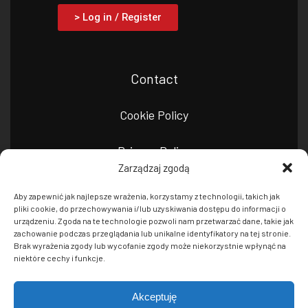
> Log in / Register
Contact
Cookie Policy
Privacy Policy
Zarządzaj zgodą
Aby zapewnić jak najlepsze wrażenia, korzystamy z technologii, takich jak
pliki cookie, do przechowywania i/lub uzyskiwania dostępu do informacji o
urządzeniu. Zgoda na te technologie pozwoli nam przetwarzać dane, takie jak
zachowanie podczas przeglądania lub unikalne identyfikatory na tej stronie.
Brak wyrażenia zgody lub wycofanie zgody może niekorzystnie wpłynąć na
niektóre cechy i funkcje.
© Copyright 2026 Netinet Sp. z o.o.
Akceptuję