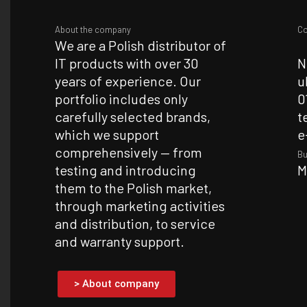
About the company
Co
We are a Polish distributor of
IT products with over 30
N
years of experience. Our
u
portfolio includes only
0
carefully selected brands,
t
which we support
e
comprehensively — from
Bu
testing and introducing
M
them to the Polish market,
through marketing activities
and distribution, to service
and warranty support.
> About company