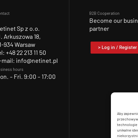
ntact
B2B Cooperation
Become our busin
etinet Sp z o.o.
partner
l. Arkuszowa 18,
1-934 Warsaw
> Log in / Register
el: +48 22 213 11 50
-mail: info@netinet.pl
siness hours
on. – Fri. 9:00 – 17:00
Aby zapewnić 
przechowywan
technologie 
unikalne ide
niekorzystni