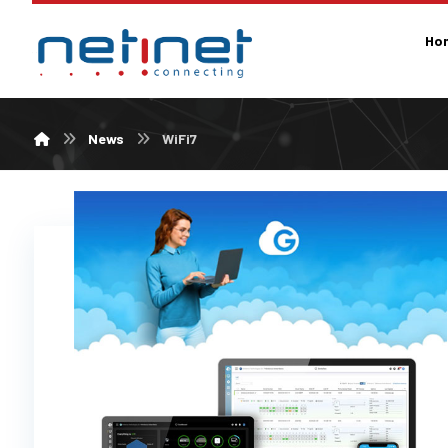
Ho
News
WiFi7