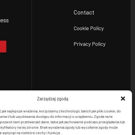
Contact
ess
Cookie Policy
Privacy Policy
Zarządzaj zgodą
jak najlepsze wrażenia, korzystamy z technologii, takich jak pliki cookie, do
ia i/lub uzyskiwania dostępu do informacji o urządzeniu. Zgoda na te
pozwoli nam przetwarzać dane, takie jak zachowanie podczas przeglądania lub
ntyfikatory na tej stronie. Brak wyrażenia zgody lub wycofanie zgody może
e wpłynąć na niektóre cechy i funkcje.