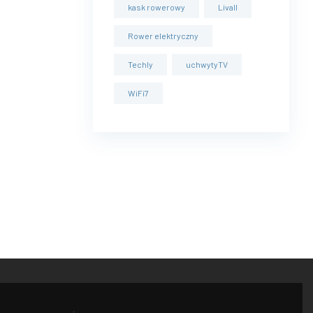
kask rowerowy
Livall
Rower elektryczny
Techly
uchwytyTV
WiFi7