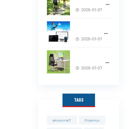
bicycle helmet
mandatory in
2026-01-07
Poland?
New EnGenius
Website – See
What’s Changed!
2026-01-07
Techly – modern
technologies for
the office and
2026-01-07
home
TAGS
akcesoriaIT
Engenius