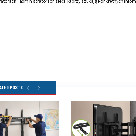
atorach i administratorach sieci, którzy szukają konkretnych inform
ATED POSTS