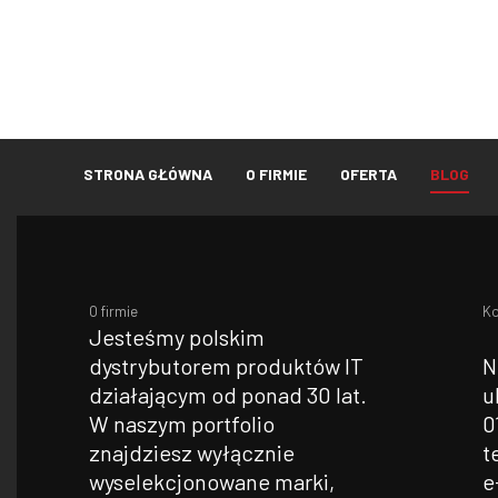
STRONA GŁÓWNA
O FIRMIE
OFERTA
BLOG
O firmie
Ko
Jesteśmy polskim
dystrybutorem produktów IT
N
działającym od ponad 30 lat.
u
W naszym portfolio
0
znajdziesz wyłącznie
t
wyselekcjonowane marki,
e