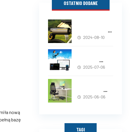
OSTATNIO DODANE
LIVALL PikaBoost
2 – przekształć
rower w e-bike!
2024-08-10
Nowa strona
EnGenius –
sprawdź, co się
2025-07-06
zmieniło!
Techly –
nowoczesne
technologie dla
2025-06-06
biura i domu
omiła nową
 pełną bazę
TAGI