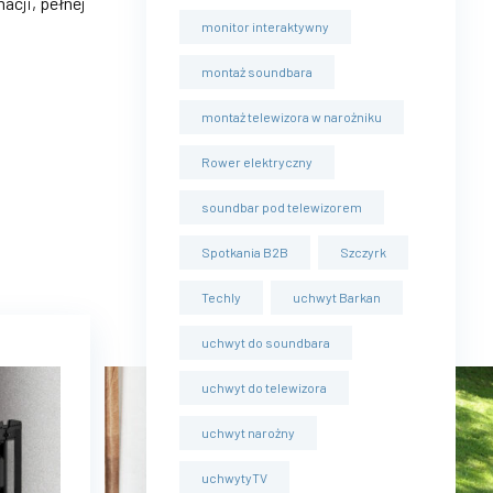
acji, pełnej
monitor interaktywny
montaż soundbara
montaż telewizora w narożniku
Rower elektryczny
soundbar pod telewizorem
Spotkania B2B
Szczyrk
Techly
uchwyt Barkan
uchwyt do soundbara
uchwyt do telewizora
uchwyt narożny
uchwytyTV