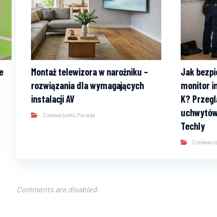
e
Montaż telewizora w narożniku –
Jak bezpi
rozwiązania dla wymagających
monitor i
instalacji AV
K? Przegl
uchwytów
Ciekawostki
,
Porady
Techly
Ciekawos
Comments are disabled.