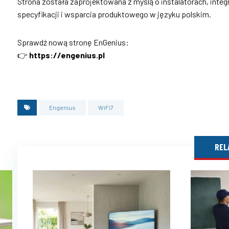
Strona została zaprojektowana z myślą o instalatorach, integr
specyfikacji i wsparcia produktowego w języku polskim.
Sprawdź nową stronę EnGenius:
👉
https://engenius.pl
Engenius
WiFi7
REL