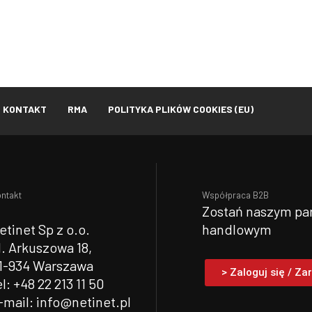
KONTAKT
RMA
POLITYKA PLIKÓW COOKIES (EU)
ntakt
Współpraca B2B
Zostań naszym pa
etinet Sp z o.o.
handlowym
l. Arkuszowa 18,
1-934 Warszawa
> Zaloguj się / Zar
el: +48 22 213 11 50
-mail: info@netinet.pl