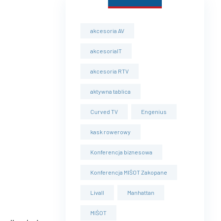
akcesoria AV
akcesoriaIT
akcesoria RTV
aktywna tablica
Curved TV
Engenius
kask rowerowy
Konferencja biznesowa
Konferencja MIŚOT Zakopane
Livall
Manhattan
MIŚOT