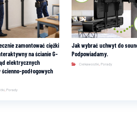
ecznie zamontować ciężki
Jak wybrać uchwyt do soun
nteraktywny na ścianie G-
Podpowiadamy.
ąd elektrycznych
Ciekawostki
,
Porady
 ścienno-podłogowych
tki
,
Porady