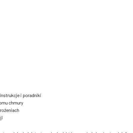
strukcje i poradniki
iomu chmury
drożeniach
ji