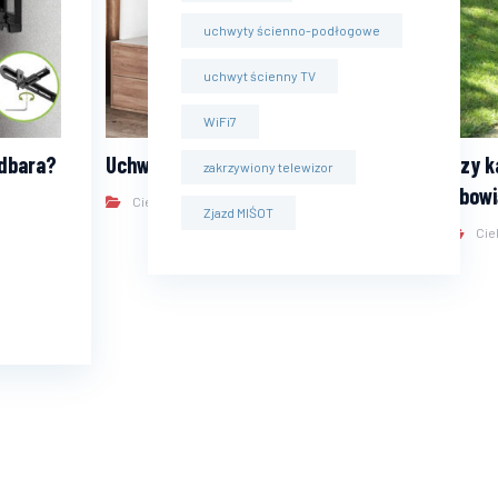
uchwyty ścienno-podłogowe
uchwyt ścienny TV
WiFi7
dbara?
Uchwyty TV – blokada zapadkowa
Czy k
zakrzywiony telewizor
obowi
Ciekawostki
Zjazd MIŚOT
Cie