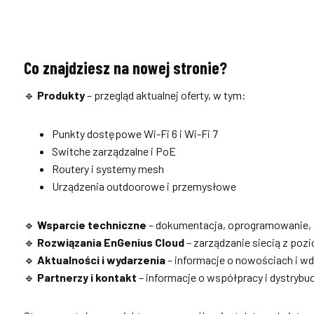
Co znajdziesz na nowej stronie?
🔹
Produkty
– przegląd aktualnej oferty, w tym:
Punkty dostępowe Wi-Fi 6 i Wi-Fi 7
Switche zarządzalne i PoE
Routery i systemy mesh
Urządzenia outdoorowe i przemysłowe
🔹
Wsparcie techniczne
– dokumentacja, oprogramowanie, in
🔹
Rozwiązania EnGenius Cloud
– zarządzanie siecią z poz
🔹
Aktualności i wydarzenia
– informacje o nowościach i w
🔹
Partnerzy i kontakt
– informacje o współpracy i dystrybuc