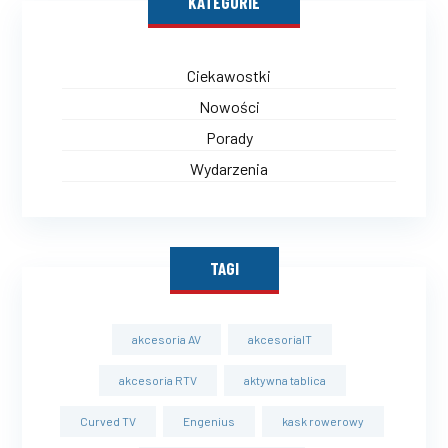
KATEGORIE
Ciekawostki
Nowości
Porady
Wydarzenia
TAGI
akcesoria AV
akcesoriaIT
akcesoria RTV
aktywna tablica
Curved TV
Engenius
kask rowerowy