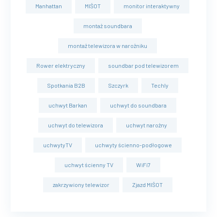
Manhattan
MIŚOT
monitor interaktywny
montaż soundbara
montaż telewizora w narożniku
Rower elektryczny
soundbar pod telewizorem
Spotkania B2B
Szczyrk
Techly
uchwyt Barkan
uchwyt do soundbara
uchwyt do telewizora
uchwyt narożny
uchwytyTV
uchwyty ścienno-podłogowe
uchwyt ścienny TV
WiFi7
zakrzywiony telewizor
Zjazd MIŚOT