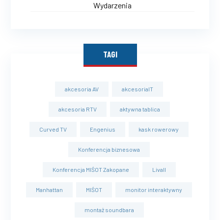
Wydarzenia
TAGI
akcesoria AV
akcesoriaIT
akcesoria RTV
aktywna tablica
Curved TV
Engenius
kask rowerowy
Konferencja biznesowa
Konferencja MIŚOT Zakopane
Livall
Manhattan
MIŚOT
monitor interaktywny
montaż soundbara