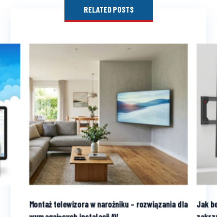
RELATED POSTS
Montaż telewizora w narożniku – rozwiązania dla
Jak b
wymagających instalacji AV
zakrz