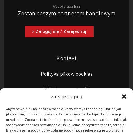
Współpraca B2B
Zostań naszym partnerem handlowym
> Zaloguj się / Zarejestruj
Kontakt
Polityka plików cookies
Polityka prywatności
Zarządzaj zgodą
Aby zapewnić jak najlepsze wrażenia, korzystamy z technologii, takich jak
pliki cookie, do przechowywania i/lub uzyskiwania dostępu do informacji o
urządzeniu. Zgoda na te technologie pozwoli nam przetwarzać dane, takie jak
zachowanie podczas przeglądania lub unikalne identyfikatory na tej stronie.
Brak wyrażenia zgody lub wycofanie zgody może niekorzystnie wpłynąć na