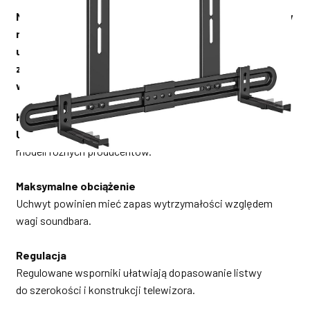
Montaż soundbara to jeden z najprostszych sposobów
na poprawę jakości dźwięku telewizora. Jednak wielu
użytkowników zastanawia się, jak prawidłowo
zamontować soundbar, aby uzyskać najlepszy efekt
wizualny i akustyczny.
Kompatybilność
Uniwersalne uchwyty
do soundbarów pasują do wielu
modeli różnych producentów.
Maksymalne obciążenie
Uchwyt powinien mieć zapas wytrzymałości względem
wagi soundbara.
Regulacja
Regulowane wsporniki ułatwiają dopasowanie listwy
do szerokości i konstrukcji telewizora.