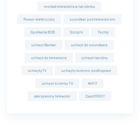
montaż telewizora w narożniku
Rower elektryczny
soundbar pod telewizorem
Spotkania B2B
Szczyrk
Techly
uchwyt Barkan
uchwyt do soundbara
uchwyt do telewizora
uchwyt narożny
uchwytyTV
uchwyty ścienno-podłogowe
uchwyt ścienny TV
WiFi7
zakrzywiony telewizor
Zjazd MIŚOT