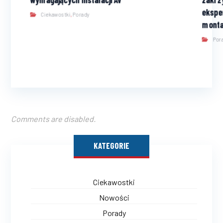
ekspe
Ciekawostki
,
Porady
mont
Por
Comments are disabled.
KATEGORIE
Ciekawostki
Nowości
Porady