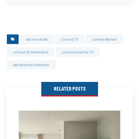
akcesoria AV
Curved TV
uchwyt Barkan
uchwyt do telewizora
uchwyt ścienny TV
zakrzywiony telewizor
RELATED POSTS