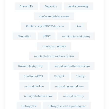
Curved TV
Engenius
kask rowerowy
Konferencja biznesowa
Konferencja MIŚOT Zakopane
Livall
Manhattan
MIŚOT
monitor interaktywny
montaż soundbara
montaż telewizora w narożniku
Rower elektryczny
soundbar pod telewizorem
Spotkania B2B
Szczyrk
Techly
uchwyt Barkan
uchwyt do soundbara
uchwyt do telewizora
uchwyt narożny
uchwytyTV
uchwyty ścienno-podłogowe