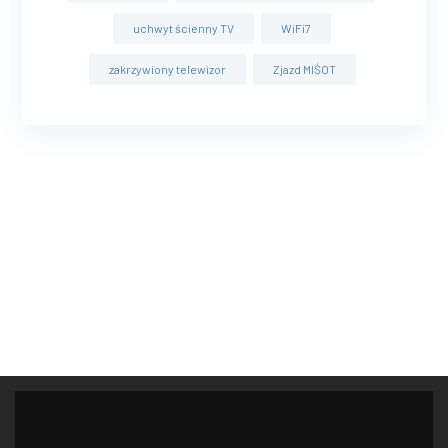
uchwyt ścienny TV
WiFi7
zakrzywiony telewizor
Zjazd MIŚOT