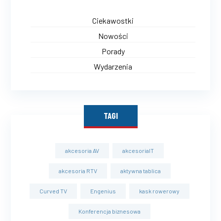
Ciekawostki
Nowości
Porady
Wydarzenia
TAGI
akcesoria AV
akcesoriaIT
akcesoria RTV
aktywna tablica
Curved TV
Engenius
kask rowerowy
Konferencja biznesowa