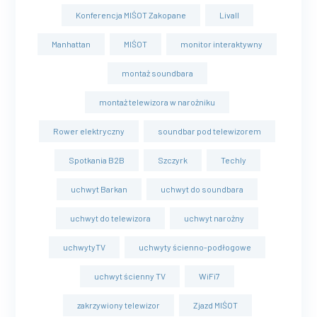
Konferencja MIŚOT Zakopane
Livall
Manhattan
MIŚOT
monitor interaktywny
montaż soundbara
montaż telewizora w narożniku
Rower elektryczny
soundbar pod telewizorem
Spotkania B2B
Szczyrk
Techly
uchwyt Barkan
uchwyt do soundbara
uchwyt do telewizora
uchwyt narożny
uchwytyTV
uchwyty ścienno-podłogowe
uchwyt ścienny TV
WiFi7
zakrzywiony telewizor
Zjazd MIŚOT